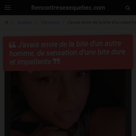
Rencontresexequebec.com
Togg
Toggle
navigation
Sear
Quebec
Varennes
J'avais envie de la bite d'un autre 
J'avais envie de la bite d'un autre
homme, de sensation d'une bite dure
et impatiente