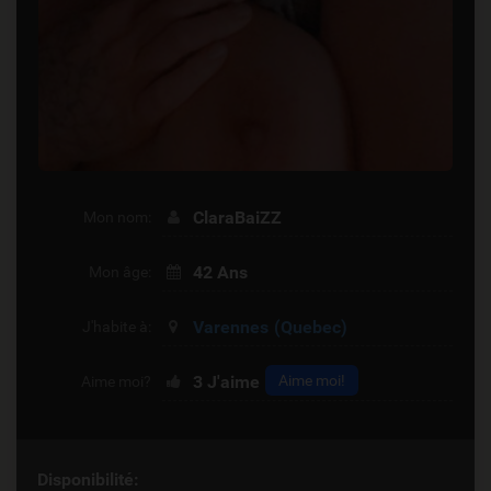
ClaraBaiZZ
Mon nom:
42 Ans
Mon âge:
Varennes
(Quebec)
J'habite à:
3
J'aime
Aime moi!
Aime moi?
Disponibilité: