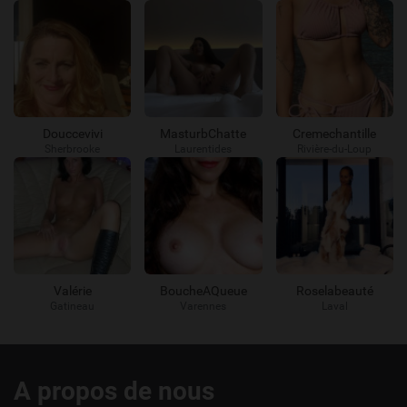
Douccevivi
MasturbChatte
Cremechantille
Sherbrooke
Laurentides
Rivière-du-Loup
Valérie
BoucheAQueue
Roselabeauté
Gatineau
Varennes
Laval
Liens
A propos de nous