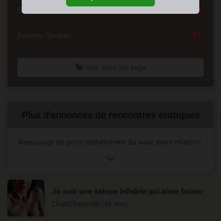
Site Rencontre Sexe
34
Escorte Quebec
17
Voir tous les tags
Liens
Plus d'annonces de rencontres érotiques
reliés
Beaucoup de gens recherchent du sexe sans relation:
Je suis une salope infidèle qui aime baiser
ChattChatoUillé (46 Ans)