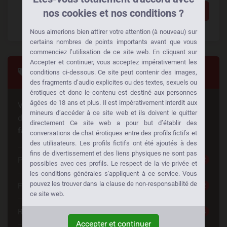
Ajouter un commentaire
nos cookies et nos conditions ?
Nous aimerions bien attirer votre attention (à nouveau) sur
certains nombres de points importants avant que vous
commenciez l’utilisation de ce site web. En cliquant sur
Accepter et continuer, vous acceptez impérativement les
Tags
conditions ci-dessous. Ce site peut contenir des images,
des fragments d’audio explicites ou des textes, sexuels ou
érotiques et donc le contenu est destiné aux personnes
âgées de 18 ans et plus. Il est impérativement interdit aux
Vous cherchez quelque chose de spécial? Quelqu'un
mineurs d’accéder à ce site web et ils doivent le quitter
d'autre cherche la même chose aussi!
Baisez à votre
directement Ce site web a pour but d’établir des
façon:
conversations de chat érotiques entre des profils fictifs et
des utilisateurs. Les profils fictifs ont été ajoutés à des
fins de divertissement et des liens physiques ne sont pas
Plan Cul
52
possibles avec ces profils. Le respect de la vie privée et
les conditions générales s'appliquent à ce service. Vous
pouvez les trouver dans la clause de non-responsabilité de
Femme Sexy Quebec
52
ce site web.
Rencontre Sexe
34
Accepter et continuer