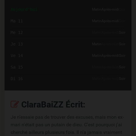
Aujourd'hui
Matin
Après-midi
Soir
Ma 11
Matin
Après-midi
Soir
Me 12
Matin
Après-midi
Soir
Je 13
Matin
Après-midi
Soir
Ve 14
Matin
Après-midi
Soir
Sa 15
Matin
Après-midi
Soir
Di 16
Matin
Après-midi
Soir
ClaraBaiZZ Écrit:
Je n'essaie pas de trouver des excuses, mais mon ex-
mari n'était pas un putain de dieu. C'est pourquoi j'ai
cherché ailleurs plusieurs fois. Il n'a jamais vraiment